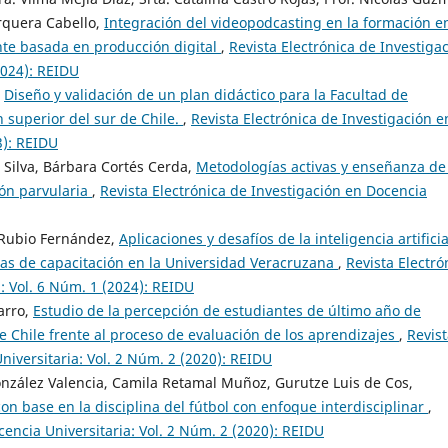
orquera Cabello,
Integración del videopodcasting en la formación e
nte basada en producción digital
,
Revista Electrónica de Investiga
2024): REIDU
,
Diseño y validación de un plan didáctico para la Facultad de
 superior del sur de Chile.
,
Revista Electrónica de Investigación e
3): REIDU
 Silva, Bárbara Cortés Cerda,
Metodologías activas y enseñanza de 
ión parvularia
,
Revista Electrónica de Investigación en Docencia
a Rubio Fernández,
Aplicaciones y desafíos de la inteligencia artifici
tas de capacitación en la Universidad Veracruzana
,
Revista Electró
: Vol. 6 Núm. 1 (2024): REIDU
arro,
Estudio de la percepción de estudiantes de último año de
 Chile frente al proceso de evaluación de los aprendizajes
,
Revis
niversitaria: Vol. 2 Núm. 2 (2020): REIDU
onzález Valencia, Camila Retamal Muñoz, Gurutze Luis de Cos,
con base en la disciplina del fútbol con enfoque interdisciplinar
,
cencia Universitaria: Vol. 2 Núm. 2 (2020): REIDU