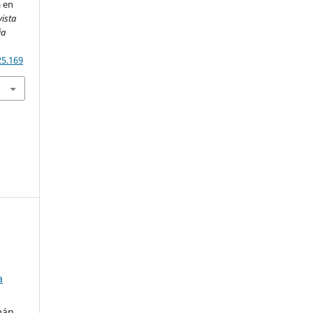
a en
vista
ia
25.169
a
mán