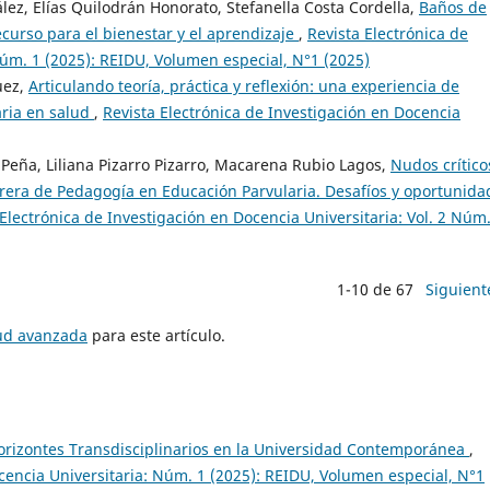
lez, Elías Quilodrán Honorato, Stefanella Costa Cordella,
Baños de
curso para el bienestar y el aprendizaje
,
Revista Electrónica de
Núm. 1 (2025): REIDU, Volumen especial, N°1 (2025)
uez,
Articulando teoría, práctica y reflexión: una experiencia de
aria en salud
,
Revista Electrónica de Investigación en Docencia
 Peña, Liliana Pizarro Pizarro, Macarena Rubio Lagos,
Nudos crítico
arrera de Pedagogía en Educación Parvularia. Desafíos y oportunida
 Electrónica de Investigación en Docencia Universitaria: Vol. 2 Núm.
1-10 de 67
Siguient
tud avanzada
para este artículo.
Horizontes Transdisciplinarios en la Universidad Contemporánea
,
ocencia Universitaria: Núm. 1 (2025): REIDU, Volumen especial, N°1