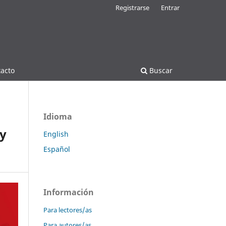
Registrarse
Entrar
acto
Buscar
Idioma
 y
English
Español
Información
Para lectores/as
Para autores/as