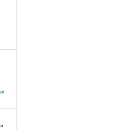
ual
ra