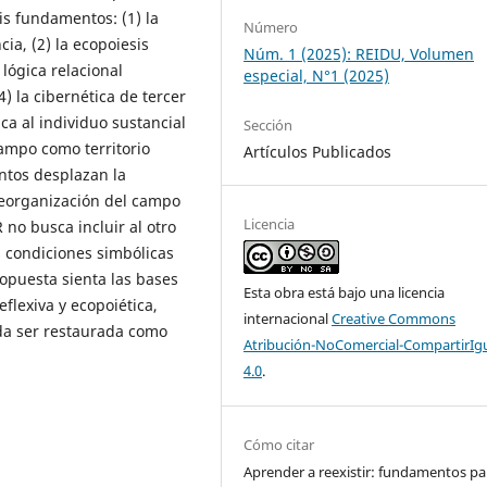
is fundamentos: (1) la
Número
ia, (2) la ecopoiesis
Núm. 1 (2025): REIDU, Volumen
 lógica relacional
especial, N°1 (2025)
4) la cibernética de tercer
ica al individuo sustancial
Sección
campo como territorio
Artículos Publicados
entos desplazan la
reorganización del campo
Licencia
no busca incluir al otro
s condiciones simbólicas
ropuesta sienta las bases
Esta obra está bajo una licencia
flexiva y ecopoiética,
internacional
Creative Commons
da ser restaurada como
Atribución-NoComercial-CompartirIg
4.0
.
Cómo citar
Aprender a reexistir: fundamentos pa