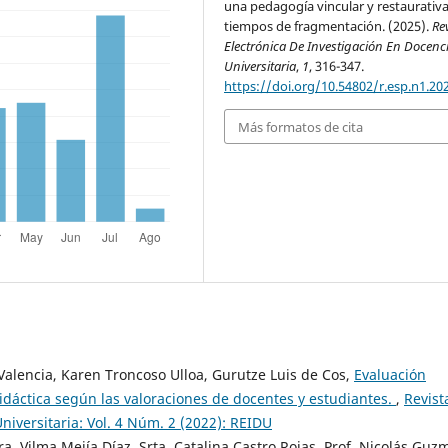
una pedagogía vincular y restaurativ
tiempos de fragmentación. (2025).
Re
Electrónica De Investigación En Docenc
Universitaria
,
1
, 316-347.
https://doi.org/10.54802/r.esp.n1.20
Más formatos de cita
alencia, Karen Troncoso Ulloa, Gurutze Luis de Cos,
Evaluación
idáctica según las valoraciones de docentes y estudiantes.
,
Revist
niversitaria: Vol. 4 Núm. 2 (2022): REIDU
a. Vilma Mejía Díaz, Srta. Catalina Castro Rojas, Prof. Nicolás Guz