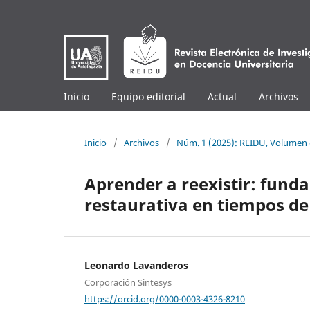
Inicio
Equipo editorial
Actual
Archivos
Inicio
/
Archivos
/
Núm. 1 (2025): REIDU, Volumen e
Aprender a reexistir: fund
restaurativa en tiempos d
Leonardo Lavanderos
Corporación Sintesys
https://orcid.org/0000-0003-4326-8210