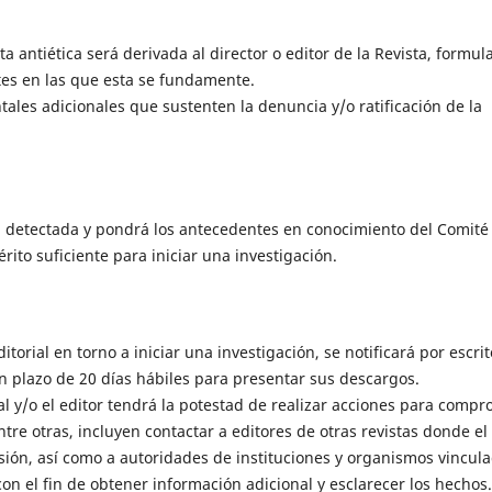
antiética será derivada al director o editor de la Revista, formul
ntes en las que esta se fundamente.
ales adicionales que sustenten la denuncia y/o ratificación de la
cia detectada y pondrá los antecedentes en conocimiento del Comité
érito suficiente para iniciar una investigación.
torial en torno a iniciar una investigación, se notificará por escrit
n plazo de 20 días hábiles para presentar sus descargos.
ial y/o el editor tendrá la potestad de realizar acciones para compr
tre otras, incluyen contactar a editores de otras revistas donde el
isión, así como a autoridades de instituciones y organismos vincul
con el fin de obtener información adicional y esclarecer los hechos.