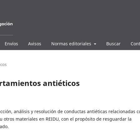
Envíos
Avisos
Normas editoriales
Buscar
Cont
icos
tamientos antiéticos
ción, análisis y resolución de conductas antiéticas relacionadas c
s u otros materiales en REIDU, con el propósito de resguardar la
cado.