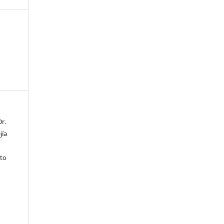
r.
jía
oto