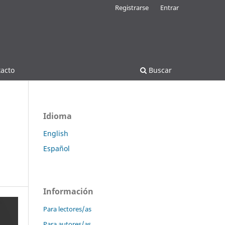
Registrarse
Entrar
acto
Buscar
Idioma
English
Español
Información
Para lectores/as
Para autores/as