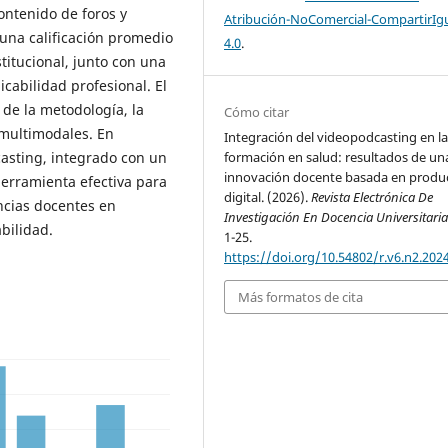
contenido de foros y
Atribución-NoComercial-CompartirIg
una calificación promedio
4.0
.
stitucional, junto con una
licabilidad profesional. El
a de la metodología, la
Cómo citar
 multimodales. En
Integración del videopodcasting en l
formación en salud: resultados de un
casting, integrado con un
innovación docente basada en produ
herramienta efectiva para
digital. (2026).
Revista Electrónica De
ncias docentes en
Investigación En Docencia Universitari
bilidad.
1-25.
https://doi.org/10.54802/r.v6.n2.202
Más formatos de cita