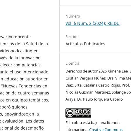
Número
Vol. 6 Núm. 2 (2024): REIDU
novación docente
Sección
encias de la Salud de la
Artículos Publicados
 “Videopodcasting en
avés de la innovación
Licencia
rtalecer competencias
Derechos de autor 2026 Ximena Lee, D
ante el uso intencionado
Cristian Vergara Núñez, Dra. Vilma Me
en educación superior en
Díaz, Srta. Catalina Castro Rojas, Prof.
lo “Nuevas Tendencias en
Nicolás Guzmán Martínez, Solange S
ración de cuatro semanas
Araya, Dr. Paulo Jorquera Cabello
dos en equipos temáticos.
laboró guiones
s, apoyándose en la
e evaluación. Los datos
Esta obra está bajo una licencia
itucional de desempeño
internacional
Creative Commons