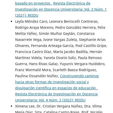
basado en proyectos
,
Revista Electrónica de
Investigación en Docencia Universitaria: Vol. 3 Núm. 1
(2021): REIDU
Leyla Méndez Caro, Leonora Beniscelli Contreras,
Rodrigo Araya Moreno, Pedro González Herrera, Felix
Melita Yáñez, Simón Muñoz Gaytán, Constanza
Navarrete Vega, Ivone Vargas Zuleta, Stephanie Arias
Olivares, Fernanda Arteaga García, Pool Castillo Gripe,
Francisca Castro Díaz, María Jacobs Badilla, Hernán
Martínez Videla, Yanela Osorio Soliz, Paula Reinoso
Guerra, Hans Rivas Galaz, Yuyunis Vergara Huidobro,
Franz Wormald Mora, Scarleth Baeza Rodríguez,
Paulina Ossandón Núñez,
Construyendo caminos
hacia otras formas de investigación social y
divulgación científica en espacios de educación
,
Revista Electrónica de Investigación en Docencia
Universitaria: Vol. 4 Núm. 2 (2022): REIDU
Ximena Lee, Dr. Cristian Vergara Núñez, Dra. Vilma
Mejía Díaz, Srta. Catalina Castro Rojas, Prof. Nicolás