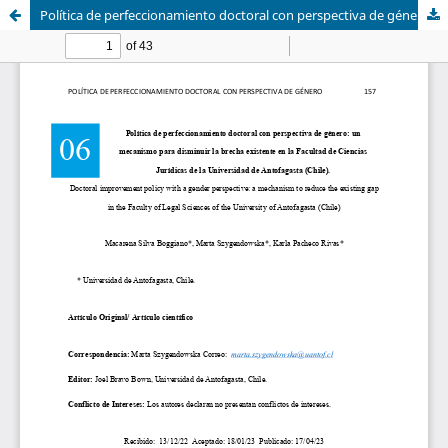
Política de perfeccionamiento doctoral con perspectiva de género: un mecanismo para disminuir la brecha existente en la Facultad de Ciencias Jurídicas de la Universidad de Antofagasta (Chile).